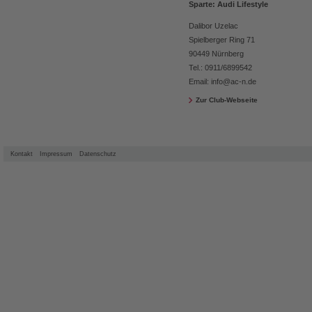
Sparte: Audi Lifestyle
Dalibor Uzelac
Spielberger Ring 71
90449 Nürnberg
Tel.: 0911/6899542
Email:
info@ac-n.de
Zur Club-Webseite
Kontakt
Impressum
Datenschutz