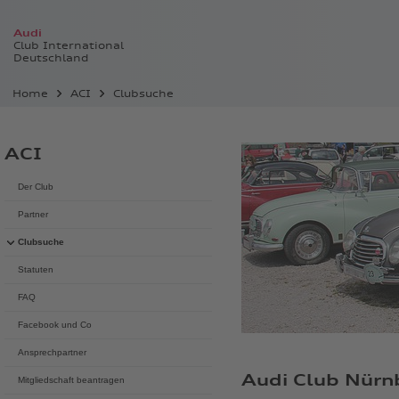
Audi
Club International
Deutschland
Home
ACI
Clubsuche
ACI
Der Club
Partner
Clubsuche
Statuten
FAQ
Facebook und Co
Ansprechpartner
Audi Club Nürnb
Mitgliedschaft beantragen