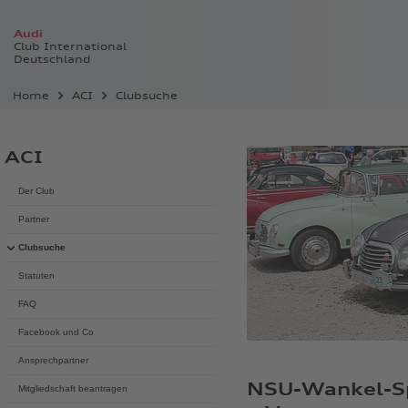
Audi
Club International
Deutschland
Home
ACI
Clubsuche
ACI
Der Club
Partner
Clubsuche
Statuten
FAQ
Facebook und Co
Ansprechpartner
NSU-Wankel-Sp
Mitgliedschaft beantragen