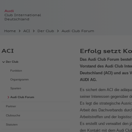
Audi
Club International
Deutschland
Home
ACI
Der Club
Audi Club Forum
ACI
Erfolg setzt K
Das Audi Club Forum beste
Der Club
Vorstand des Audi Club Inte
Funktion
Deutschland (ACI) und aus V
Organigramm
AUDI AG.
Sparten
Es sichert dem ACI die adäqua
seiner Interessen gegenüber 
Audi Club Forum
Es legt die strategische Ausric
Partner
Arbeit des Dachverbands durc
Clubsuche
Arbeitstreffen und der logist
Es erstellt und verwaltet den 
Statuten
den Kontakt mit dem Audi Club